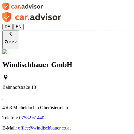
|
DE
EN
Zurück
Windischbauer GmbH
Bahnhofstraße 18
,
4563
Micheldorf in Oberösterreich
Telefon:
07582 61440
E-Mail:
office@windischbauer.co.at