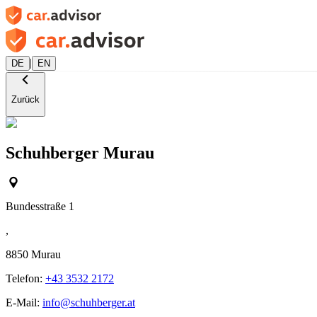
|
DE
EN
Zurück
Schuhberger Murau
Bundesstraße 1
,
8850
Murau
Telefon:
+43 3532 2172
E-Mail:
info@schuhberger.at