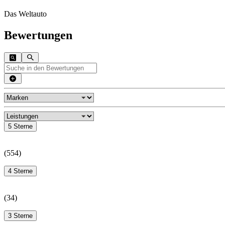
Das Weltauto
Bewertungen
5 Sterne
(
554
)
4 Sterne
(
34
)
3 Sterne