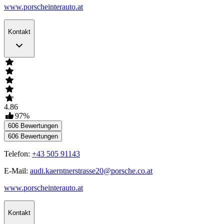
www.porscheinterauto.at
Kontakt
4.86
97
%
606
Bewertungen
606
Bewertungen
Telefon:
+43 505 91143
E-Mail:
audi.kaerntnerstrasse20@porsche.co.at
www.porscheinterauto.at
Kontakt