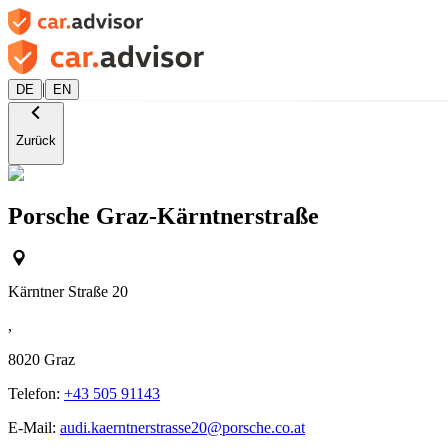
|
DE
EN
Zurück
Porsche Graz-Kärntnerstraße
Kärntner Straße 20
,
8020
Graz
Telefon:
+43 505 91143
E-Mail:
audi.kaerntnerstrasse20@porsche.co.at